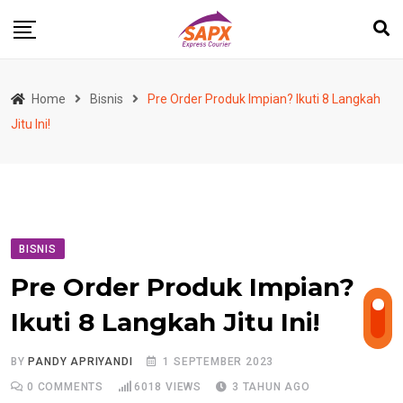
Skip
to
content
Home
Bisnis
Pre Order Produk Impian? Ikuti 8 Langkah
Jitu Ini!
BISNIS
Pre Order Produk Impian?
Ikuti 8 Langkah Jitu Ini!
BY
PANDY APRIYANDI
1 SEPTEMBER 2023
0
COMMENTS
6018
VIEWS
3 TAHUN AGO