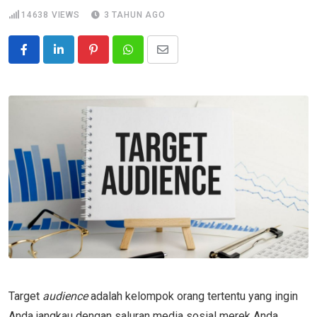
14638
VIEWS
3 TAHUN AGO
Pinterest
Whatsapp
Share
via
Email
Target
audience
adalah kelompok orang tertentu yang ingin
Anda jangkau dengan saluran media sosial merek Anda.