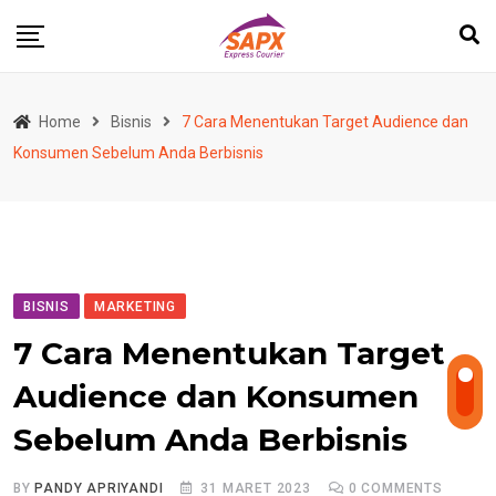
Skip
to
content
Home
Bisnis
7 Cara Menentukan Target Audience dan
Konsumen Sebelum Anda Berbisnis
BISNIS
MARKETING
7 Cara Menentukan Target
Audience dan Konsumen
Sebelum Anda Berbisnis
BY
PANDY APRIYANDI
31 MARET 2023
0
COMMENTS