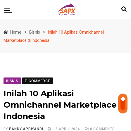
Skip
to
content
Home
Bisnis
Inilah 10 Aplikasi Omnichannel
Marketplace di Indonesia
BISNIS
E-COMMERCE
Inilah 10 Aplikasi
Omnichannel Marketplace di
Indonesia
BY
PANDY APRIYANDI
12 APRIL 2024
0
COMMENTS