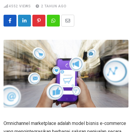
4552
VIEWS
2 TAHUN AGO
Pinterest
Whatsapp
Share
via
Email
Omnichannel marketplace adalah model bisnis e-commerce
yang mengintegrasikan berbagai saluran penjualan secara