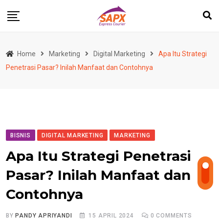
Skip
to
content
Home
Marketing
Digital Marketing
Apa Itu Strategi
Penetrasi Pasar? Inilah Manfaat dan Contohnya
BISNIS
DIGITAL MARKETING
MARKETING
Apa Itu Strategi Penetrasi
Pasar? Inilah Manfaat dan
Contohnya
BY
PANDY APRIYANDI
15 APRIL 2024
0
COMMENTS