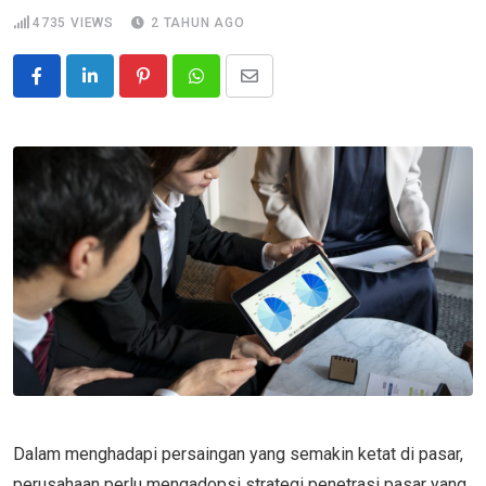
4735
VIEWS
2 TAHUN AGO
Pinterest
Whatsapp
Share
via
Email
Dalam menghadapi persaingan yang semakin ketat di pasar,
perusahaan perlu mengadopsi strategi penetrasi pasar yang