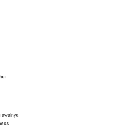
hui
g awalnya
ness