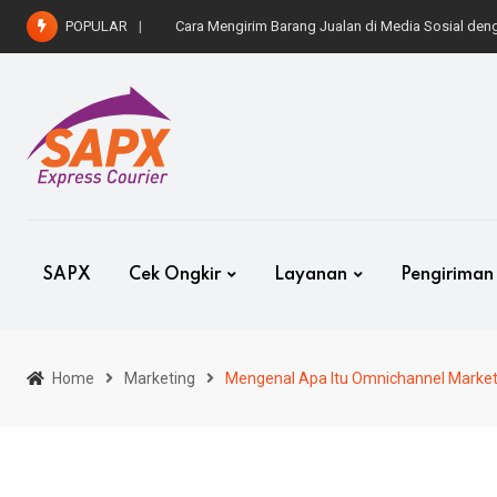
Skip
POPULAR
Cara Kirim Mobil ke Luar Kota dengan Aman dan 
to
content
SAPX
Cek Ongkir
Layanan
Pengiriman
Home
Marketing
Mengenal Apa Itu Omnichannel Marke