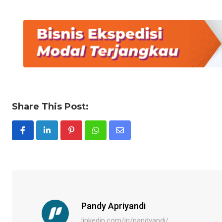
Share This Post:
Pinterest
Whatsapp
Share
via
Email
Pandy Apriyandi
linkedin.com/in/pandyandi/