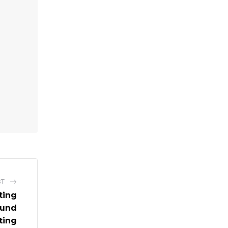
ST
ting
ound
ting