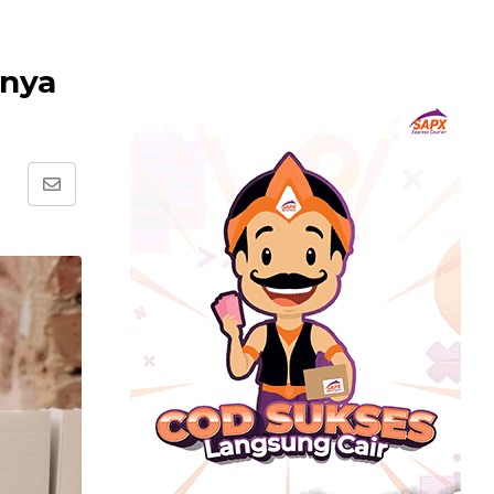
nnya
Share
via
Email