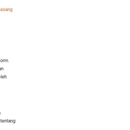
asang
form.
an
oleh
a
 tentang