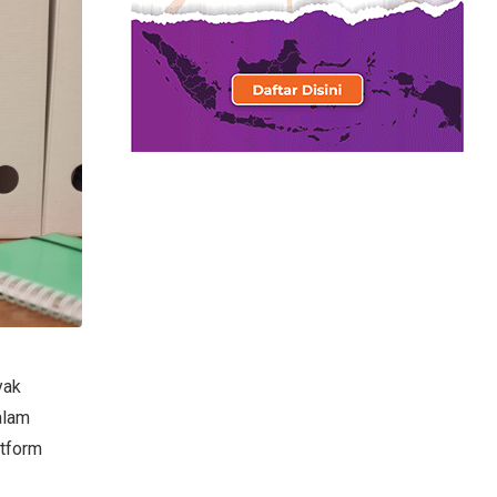
yak
alam
atform