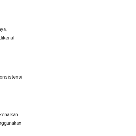
ya,
dikenal
onsistensi
kenalkan
enggunakan