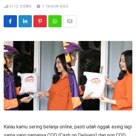
3112
VIEWS
1 TAHUN AGO
Pinterest
Whatsapp
Share
via
Email
Kalau kamu sering belanja online, pasti udah nggak asing lagi
sama yang namanya COD (Cash on Delivery) dan non COD.