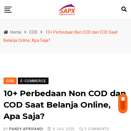
Skip
to
content
Home
COD
10+ Perbedaan Non COD dan COD Saat
Belanja Online, Apa Saja?
COD
E-COMMERCE
10+ Perbedaan Non COD dan
COD Saat Belanja Online,
Apa Saja?
BY
PANDY APRIYANDI
9 JULI 2025
0
COMMENTS