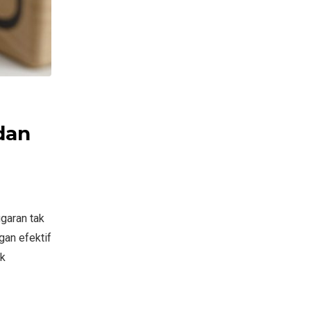
dan
garan tak
gan efektif
uk