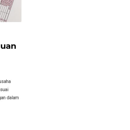
duan
gusaha
suai
gan dalam