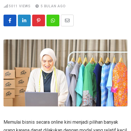
5011
VIEWS
5 BULAN AGO
Pinterest
Whatsapp
Share
via
Email
Memulai bisnis secara online kini menjadi pilihan banyak
orang karena dapat dilakukan dengan modal yang relatif kecil