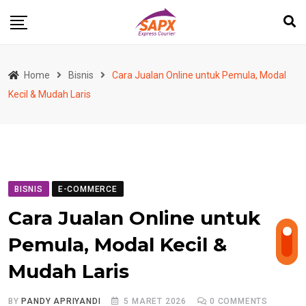
Skip
to
content
Home
Bisnis
Cara Jualan Online untuk Pemula, Modal
Kecil & Mudah Laris
BISNIS
E-COMMERCE
Cara Jualan Online untuk
Pemula, Modal Kecil &
Mudah Laris
BY
PANDY APRIYANDI
5 MARET 2026
0
COMMENTS