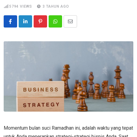
5794
VIEWS
3 TAHUN AGO
Pinterest
Whatsapp
Share
via
Email
Momentum bulan suci Ramadhan ini, adalah waktu yang tepat
untuk Anda menerapkan strategi-strategi bisnis Anda. Saat