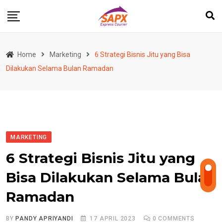
Skip
to
content
Home
Marketing
6 Strategi Bisnis Jitu yang Bisa
Dilakukan Selama Bulan Ramadan
MARKETING
6 Strategi Bisnis Jitu yang
Bisa Dilakukan Selama Bulan
Ramadan
BY
PANDY APRIYANDI
17 APRIL 2023
0
COMMENTS