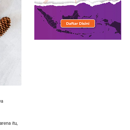
wa
rena itu,