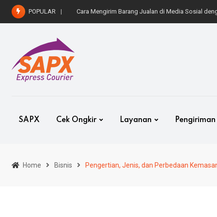
Skip
POPULAR
Cara Kirim Mobil ke Luar Kota dengan Aman dan 
to
content
SAPX
Cek Ongkir
Layanan
Pengiriman
Home
Bisnis
Pengertian, Jenis, dan Perbedaan Kemasan