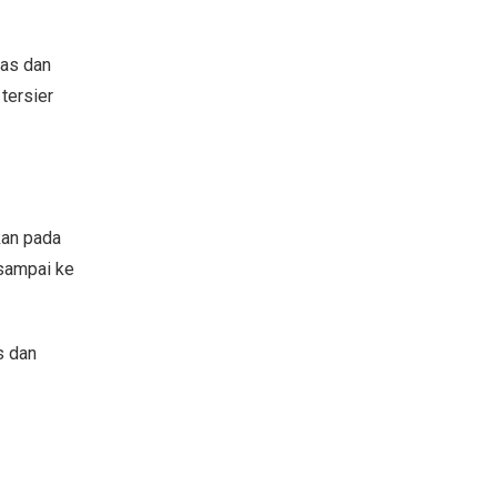
mas dan
tersier
kan pada
 sampai ke
s dan