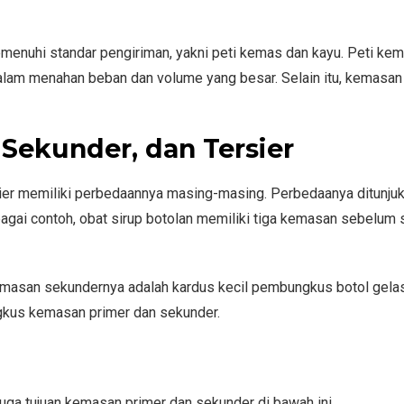
emenuhi standar pengiriman, yakni peti kemas dan kayu. Peti ke
dalam menahan beban dan volume yang besar. Selain itu, kemasan 
Sekunder, dan Tersier
rsier memiliki perbedaannya masing-masing. Perbedaanya ditunju
agai contoh, obat sirup botolan memiliki tiga kemasan sebelum
emasan sekundernya adalah kardus kecil pembungkus botol gela
gkus kemasan primer dan sekunder.
uga tujuan kemasan primer dan sekunder di bawah ini.