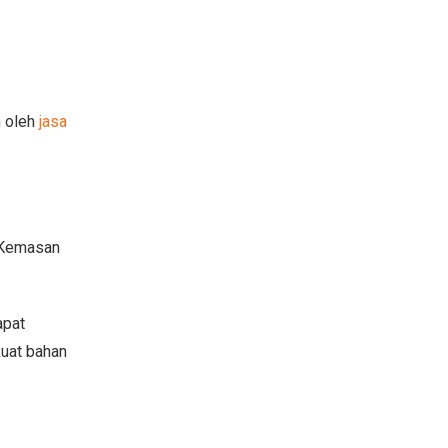
n oleh
jasa
. Kemasan
apat
kuat bahan