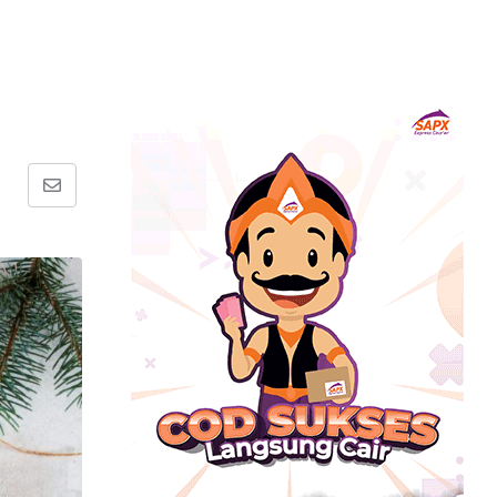
Share
via
Email