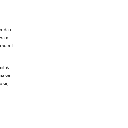
r dan
 yang
ersebut
untuk
emasan
sir,