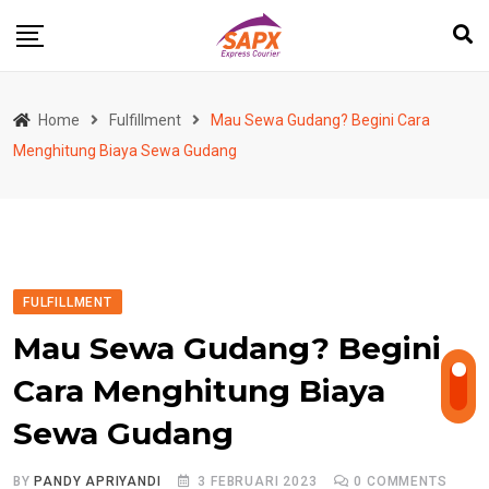
Skip
to
content
Home
Fulfillment
Mau Sewa Gudang? Begini Cara
Menghitung Biaya Sewa Gudang
FULFILLMENT
Mau Sewa Gudang? Begini
Cara Menghitung Biaya
Sewa Gudang
BY
PANDY APRIYANDI
3 FEBRUARI 2023
0
COMMENTS