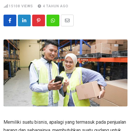
15108
VIEWS
4 TAHUN AGO
Pinterest
Whatsapp
Share
via
Email
Memiliki suatu bisnis, apalagi yang termasuk pada penjualan
barang dan sebagainya, membutuhkan suatu gudang untuk