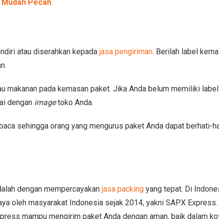
k Mudah Pecah
endiri atau diserahkan kepada
jasa pengiriman
. Berilah label kem
n.
au makanan pada kemasan paket. Jika Anda belum memiliki label
ai dengan
image
toko Anda.
dibaca sehingga orang yang mengurus paket Anda dapat berhati-ha
 adalah dengan mempercayakan
jasa packing
yang tepat. Di Indone
caya oleh masyarakat Indonesia sejak 2014, yakni SAPX Express
 Express mampu mengirim paket Anda dengan aman, baik dalam k