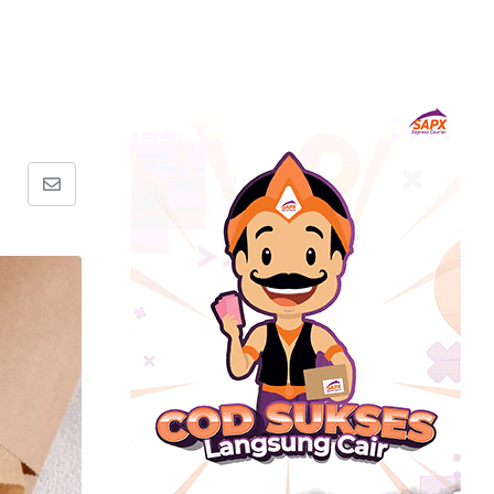
Share
via
Email