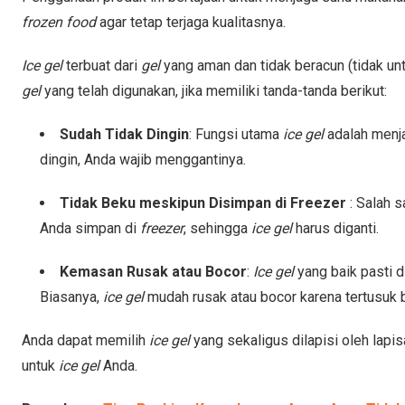
frozen food
agar tetap terjaga kualitasnya.
Ice gel
terbuat dari
gel
yang aman dan tidak beracun (tidak un
gel
yang telah digunakan, jika memiliki tanda-tanda berikut:
Sudah Tidak Dingin
: Fungsi utama
ice gel
adalah menja
dingin, Anda wajib menggantinya.
Tidak Beku meskipun Disimpan di Freezer
: Salah 
Anda simpan di
freezer
, sehingga
ice gel
harus diganti.
Kemasan Rusak atau Bocor
:
Ice gel
yang baik pasti d
Biasanya,
ice gel
mudah rusak atau bocor karena tertusuk 
Anda dapat memilih
ice gel
yang sekaligus dilapisi oleh lapi
untuk
ice gel
Anda.