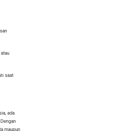
asan
 atau
ti saat
sia, ada
. Dengan
ota maupun