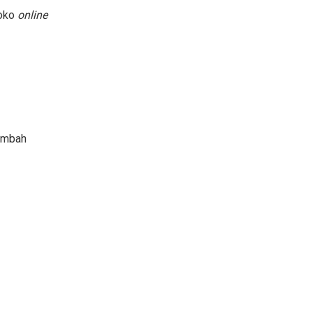
toko
online
nambah