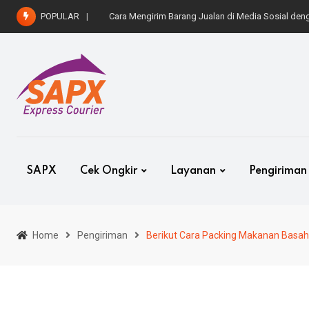
Skip
POPULAR
Cara Kirim Mobil ke Luar Kota dengan Aman dan 
to
content
SAPX
Cek Ongkir
Layanan
Pengiriman
Home
Pengiriman
Berikut Cara Packing Makanan Basah