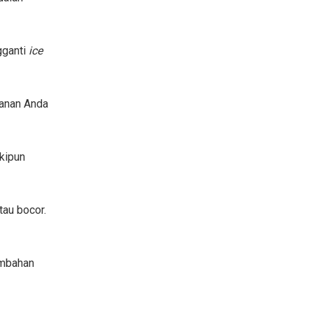
gganti
ice
anan Anda
skipun
tau bocor.
ambahan