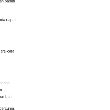
nan basah
nda dapat
ara-cara
emasan
an
 tumbuh.
 percuma.