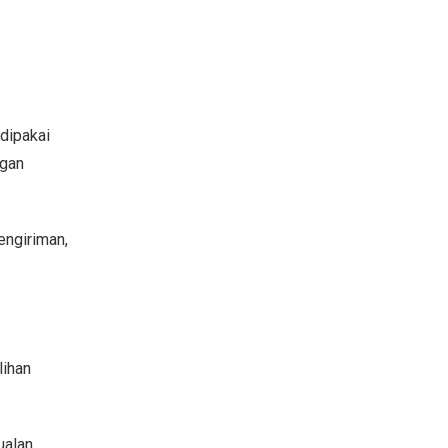
dipakai
ngan
engiriman,
lihan
ualan