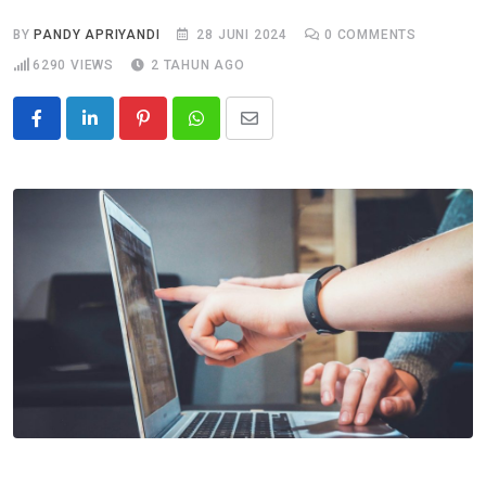
BY
PANDY APRIYANDI
28 JUNI 2024
0
COMMENTS
6290
VIEWS
2 TAHUN AGO
Pinterest
Whatsapp
Share
via
Email