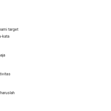
hami target
a-kata
aja
ivitas
 haruslah