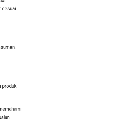
lui
t sesuai
onsumen.
u produk
n memahami
ualan