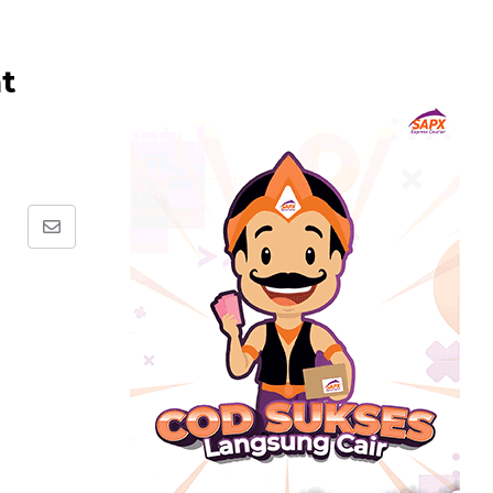
t
Share
via
Email