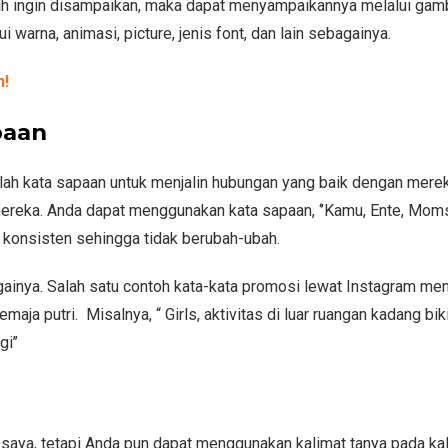
sih ingin disampaikan, maka dapat menyampaikannya melalui gam
 warna, animasi, picture, jenis font, dan lain sebagainya.
n!
paan
ah kata sapaan untuk menjalin hubungan yang baik dengan merek
eka. Anda dapat menggunakan kata sapaan, ‘’Kamu, Ente, Moms,
at konsisten sehingga tidak berubah-ubah.
gainya. Salah satu contoh kata-kata promosi lewat Instagram m
ja putri. Misalnya, “ Girls, aktivitas di luar ruangan kadang bi
i’’
 saya, tetapi Anda pun dapat menggunakan kalimat tanya pada ka