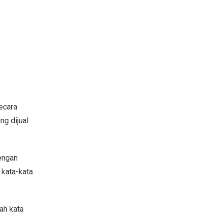
ecara
g dijual.
engan
 kata-kata
ah kata