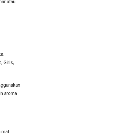
bar atau
a.
 Girls,
enggunakan
kin aroma
limat