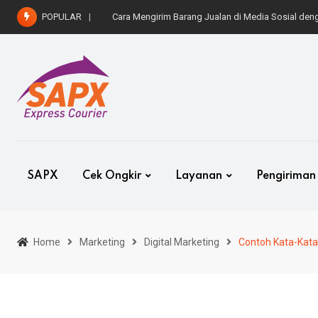
Skip
POPULAR
Cara Kirim Mobil ke Luar Kota dengan Aman dan 
to
content
SAPX
Cek Ongkir
Layanan
Pengiriman
Home
Marketing
Digital Marketing
Contoh Kata-Kata