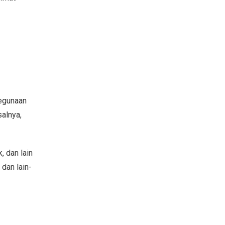
kegunaan
salnya,
, dan lain
dan lain-