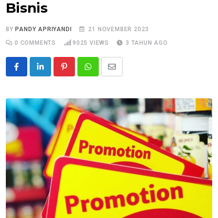
Bisnis
BY
PANDY APRIYANDI
21 NOVEMBER 2023
0
COMMENTS
9025
VIEWS
3 TAHUN AGO
Pinterest
Whatsapp
Share
via
Email