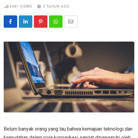
4481
VIEWS
2 TAHUN AGO
Pinterest
Whatsapp
Share
via
Email
Belum banyak orang yang tau bahwa kemajuan teknologi dan
kemudahan dalam pola komunikasi sangat dipengaruhi oleh