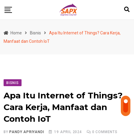
Skip
to
content
Home
Bisnis
Apa Itu Internet of Things? Cara Kerja,
Manfaat dan Contoh IoT
BISNIS
Apa Itu Internet of Things?
Cara Kerja, Manfaat dan
Contoh IoT
BY
PANDY APRIYANDI
19 APRIL 2024
0
COMMENTS