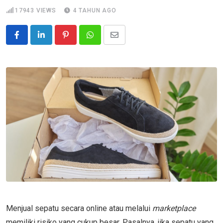
17943
VIEWS
4 TAHUN AGO
Pinterest
Whatsapp
Share
via
Email
Menjual sepatu secara online atau melalui
marketplace
memiliki risiko yang cukup besar. Pasalnya, jika sepatu yang