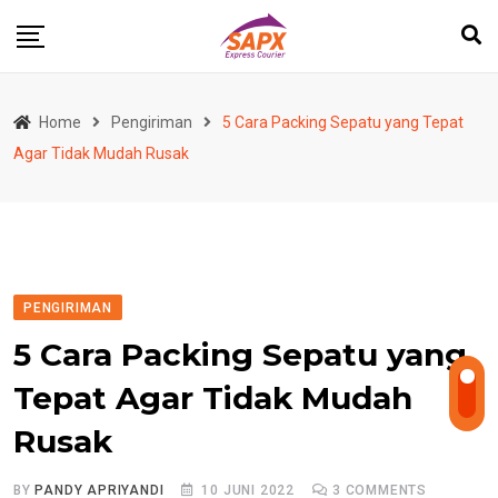
Skip
to
content
Home
Pengiriman
5 Cara Packing Sepatu yang Tepat
Agar Tidak Mudah Rusak
PENGIRIMAN
5 Cara Packing Sepatu yang
Tepat Agar Tidak Mudah
Rusak
BY
PANDY APRIYANDI
10 JUNI 2022
3
COMMENTS