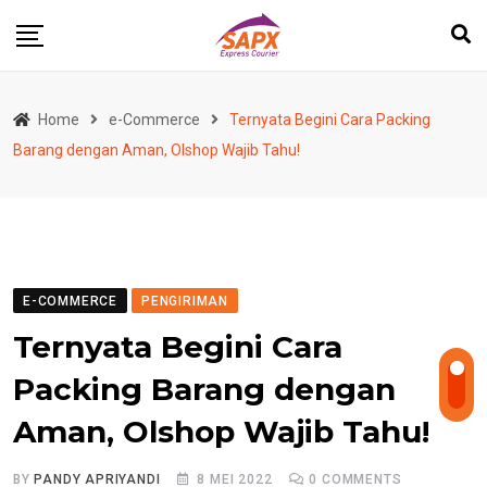
Skip
to
content
Home
e-Commerce
Ternyata Begini Cara Packing
Barang dengan Aman, Olshop Wajib Tahu!
E-COMMERCE
PENGIRIMAN
Ternyata Begini Cara
Packing Barang dengan
Aman, Olshop Wajib Tahu!
BY
PANDY APRIYANDI
8 MEI 2022
0
COMMENTS