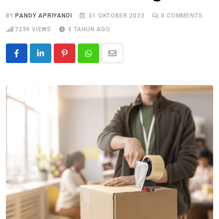
BY
PANDY APRIYANDI
31 OKTOBER 2023
0
COMMENTS
7239
VIEWS
3 TAHUN AGO
Pinterest
Whatsapp
Share
via
Email