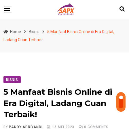
Skip
to
content
Home
Bisnis
5 Manfaat Bisnis Online di Era Digital,
Ladang Cuan Terbaik!
BISNIS
5 Manfaat Bisnis Online di
Era Digital, Ladang Cuan
Terbaik!
BY
PANDY APRIYANDI
15 MEI 2023
0
COMMENTS