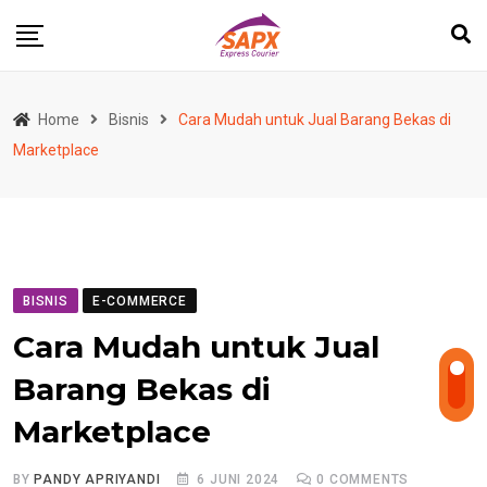
Skip
to
content
Home
Bisnis
Cara Mudah untuk Jual Barang Bekas di
Marketplace
BISNIS
E-COMMERCE
Cara Mudah untuk Jual
Barang Bekas di
Marketplace
BY
PANDY APRIYANDI
6 JUNI 2024
0
COMMENTS