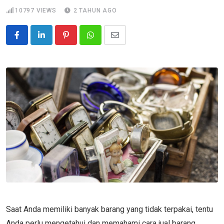
10797
VIEWS
2 TAHUN AGO
Pinterest
Whatsapp
Share
via
Email
Saat Anda memiliki banyak barang yang tidak terpakai, tentu
Anda perlu mengetahui dan memahami cara jual barang