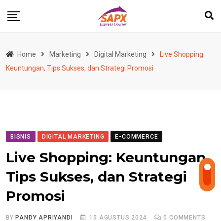
Skip
to
content
Home
Marketing
Digital Marketing
Live Shopping:
Keuntungan, Tips Sukses, dan Strategi Promosi
BISNIS
DIGITAL MARKETING
E-COMMERCE
Live Shopping: Keuntungan,
Tips Sukses, dan Strategi
Promosi
BY
PANDY APRIYANDI
15 AGUSTUS 2024
0
COMMENTS