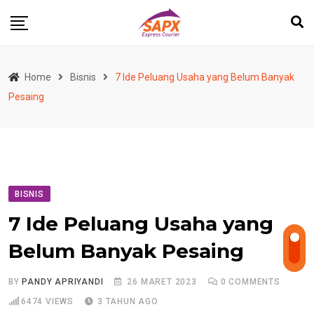
Skip
to
content
Home
Bisnis
7 Ide Peluang Usaha yang Belum Banyak
Pesaing
BISNIS
7 Ide Peluang Usaha yang
Belum Banyak Pesaing
BY
PANDY APRIYANDI
26 MARET 2023
0
COMMENTS
6474
VIEWS
3 TAHUN AGO