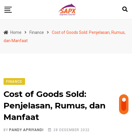
Skip
to
content
Home
Finance
Cost of Goods Sold: Penjelasan, Rumus,
dan Manfaat
FINANCE
Cost of Goods Sold:
Penjelasan, Rumus, dan
Manfaat
BY
PANDY APRIYANDI
28 DESEMBER 2022