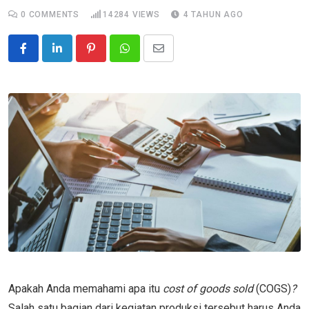
0
COMMENTS
14284
VIEWS
4 TAHUN AGO
Pinterest
Whatsapp
Share
via
Email
Apakah Anda memahami apa itu
cost of goods sold
(COGS)
?
Salah satu bagian dari kegiatan produksi tersebut harus Anda