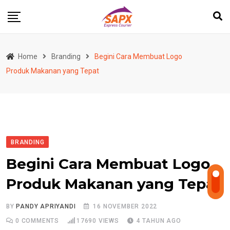
Skip
to
content
Home
Branding
Begini Cara Membuat Logo
Produk Makanan yang Tepat
BRANDING
Begini Cara Membuat Logo
Produk Makanan yang Tepat
BY
PANDY APRIYANDI
16 NOVEMBER 2022
0
COMMENTS
17690
VIEWS
4 TAHUN AGO