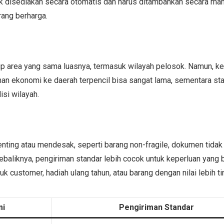
 disediakan secara otomatis dan harus ditambahkan secara manu
rang berharga.
 area yang sama luasnya, termasuk wilayah pelosok. Namun, k
man ekonomi ke daerah terpencil bisa sangat lama, sementara st
si wilayah.
nting atau mendesak, seperti barang non-fragile, dokumen tidak 
ebaliknya, pengiriman standar lebih cocok untuk keperluan yang 
k customer, hadiah ulang tahun, atau barang dengan nilai lebih ti
mi
Pengiriman Standar