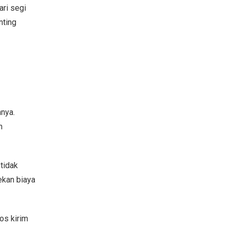
ari segi
nting
nnya.
n
tidak
ekan biaya
os kirim