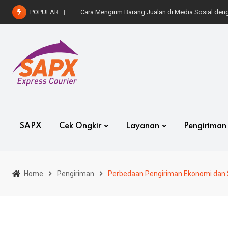
Skip
POPULAR
Cara Kirim Mobil ke Luar Kota dengan Aman dan 
to
content
SAPX
Cek Ongkir
Layanan
Pengiriman
Home
Pengiriman
Perbedaan Pengiriman Ekonomi dan 