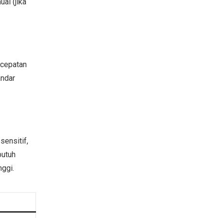
al (jika
ecepatan
andar
sensitif,
butuh
nggi.