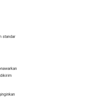
n standar
menawarkan
dikirim
ginginkan