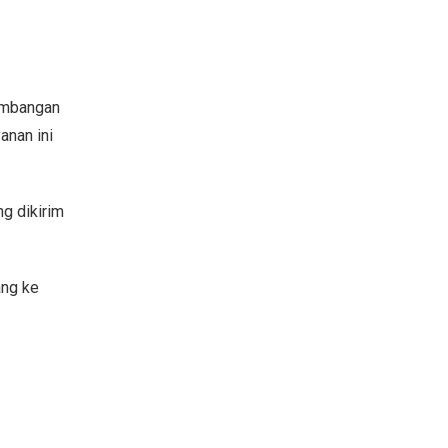
imbangan
anan ini
ng dikirim
ang ke