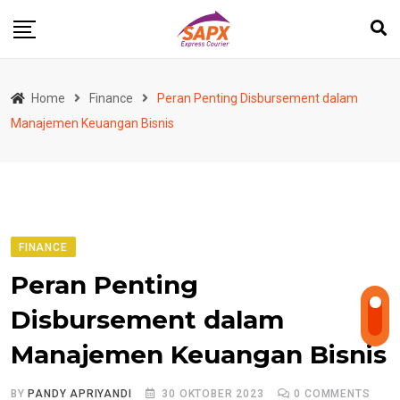
Skip
to
content
Home
Finance
Peran Penting Disbursement dalam
Manajemen Keuangan Bisnis
FINANCE
Peran Penting
Disbursement dalam
Manajemen Keuangan Bisnis
BY
PANDY APRIYANDI
30 OKTOBER 2023
0
COMMENTS