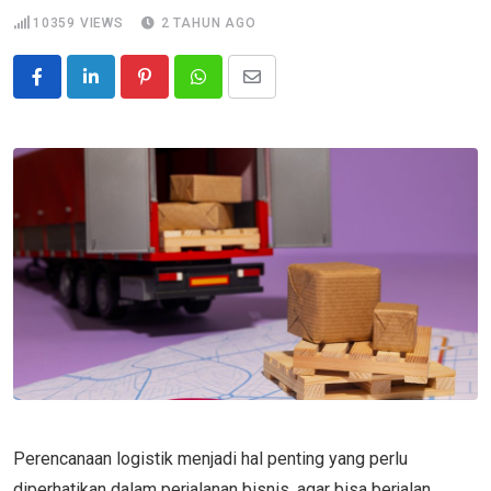
10359
VIEWS
2 TAHUN AGO
Pinterest
Whatsapp
Share
via
Email
Perencanaan logistik menjadi hal penting yang perlu
diperhatikan dalam perjalanan bisnis, agar bisa berjalan