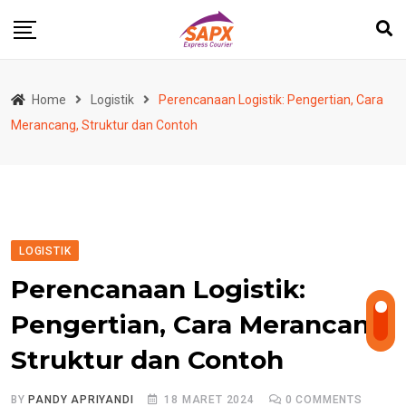
Skip
to
content
Home
Logistik
Perencanaan Logistik: Pengertian, Cara
Merancang, Struktur dan Contoh
LOGISTIK
Perencanaan Logistik:
Pengertian, Cara Merancang,
Struktur dan Contoh
BY
PANDY APRIYANDI
18 MARET 2024
0
COMMENTS