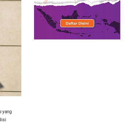
s
yang
isi