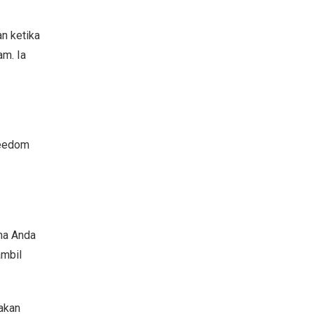
n ketika
am. Ia
reedom
ena Anda
ambil
 akan