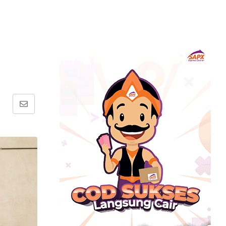
Share
via
Email