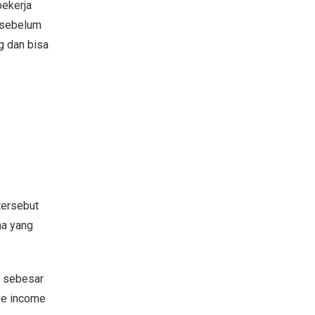
bekerja
n sebelum
g dan bisa
tersebut
na yang
n sebesar
ive income