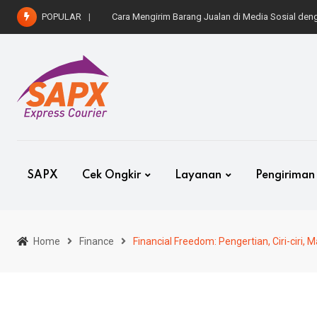
Skip
POPULAR
Cara Kirim Mobil ke Luar Kota dengan Aman dan 
to
content
SAPX
Cek Ongkir
Layanan
Pengiriman
Home
Finance
Financial Freedom: Pengertian, Ciri-ciri