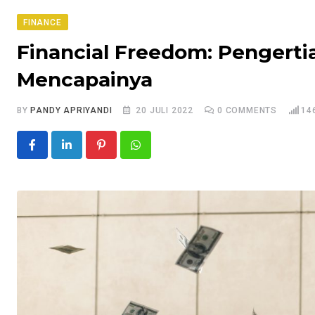
FINANCE
Financial Freedom: Pengertian
Mencapainya
BY
PANDY APRIYANDI
20 JULI 2022
0
COMMENTS
14
Pinterest
Whatsapp