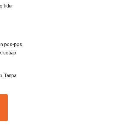
 tidur
kan pos-pos
k setiap
n. Tanpa