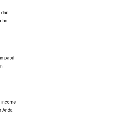
 dan
 dan
an pasif
an
n income
ga Anda