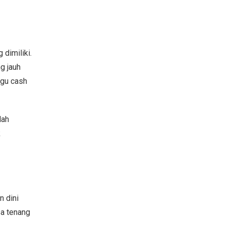
 dimiliki.
g jauh
ggu cash
lah
k
n dini
sa tenang