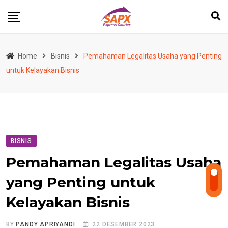
Skip
to
content
Home
Bisnis
Pemahaman Legalitas Usaha yang Penting
untuk Kelayakan Bisnis
BISNIS
Pemahaman Legalitas Usaha
yang Penting untuk
Kelayakan Bisnis
BY
PANDY APRIYANDI
22 DESEMBER 2023