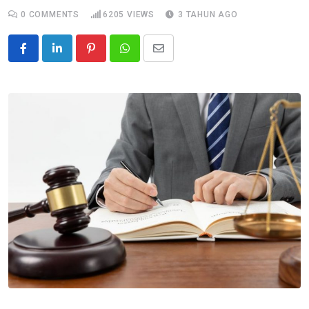
0
COMMENTS
6205
VIEWS
3 TAHUN AGO
Pinterest
Whatsapp
Share
via
Email