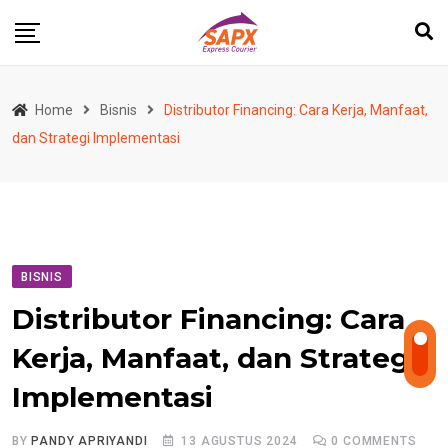
Skip
to
content
Home
Bisnis
Distributor Financing: Cara Kerja, Manfaat,
dan Strategi Implementasi
BISNIS
Distributor Financing: Cara
Kerja, Manfaat, dan Strategi
Implementasi
BY
PANDY APRIYANDI
13 AGUSTUS 2024
0
COMMENTS