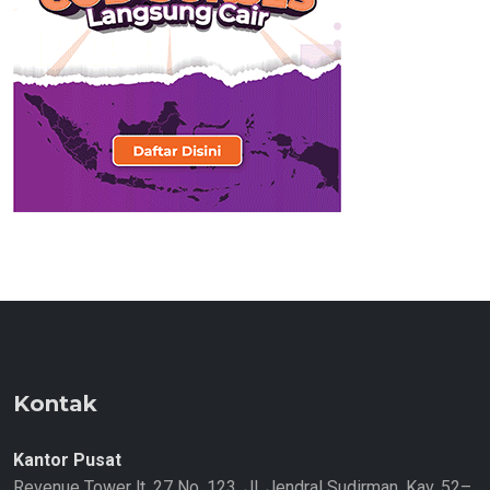
Kontak
Kantor Pusat
Revenue Tower lt. 27 No. 123, Jl. Jendral Sudirman, Kav. 52–