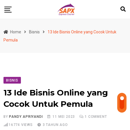
Skip
to
content
Home
Bisnis
13 Ide Bisnis Online yang Cocok Untuk
Pemula
BISNIS
13 Ide Bisnis Online yang
Cocok Untuk Pemula
BY
PANDY APRIYANDI
11 MEI 2023
1
COMMENT
16774
VIEWS
3 TAHUN AGO