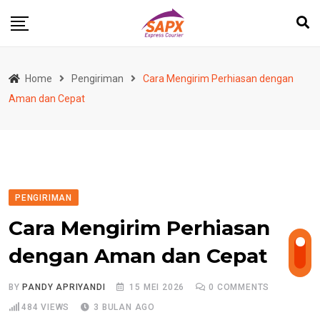
Skip
to
content
Home
Pengiriman
Cara Mengirim Perhiasan dengan
Aman dan Cepat
PENGIRIMAN
Cara Mengirim Perhiasan
dengan Aman dan Cepat
BY
PANDY APRIYANDI
15 MEI 2026
0
COMMENTS
484
VIEWS
3 BULAN AGO