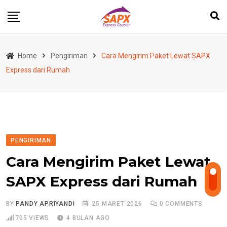
Skip
to
content
Home
Pengiriman
Cara Mengirim Paket Lewat SAPX
Express dari Rumah
PENGIRIMAN
Cara Mengirim Paket Lewat
SAPX Express dari Rumah
BY
PANDY APRIYANDI
25 MARET 2026
0
COMMENTS
705
VIEWS
4 BULAN AGO