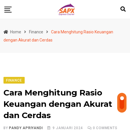
Skip
to
content
Home
Finance
Cara Menghitung Rasio Keuangan
dengan Akurat dan Cerdas
FINANCE
Cara Menghitung Rasio
Keuangan dengan Akurat
dan Cerdas
BY
PANDY APRIYANDI
9 JANUARI 2024
0
COMMENTS