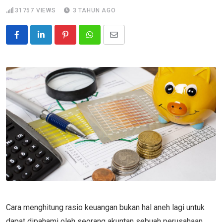
31757
VIEWS
3 TAHUN AGO
Pinterest
Whatsapp
Share
via
Email
Cara menghitung rasio keuangan bukan hal aneh lagi untuk
dapat dipahami oleh seorang akuntan sebuah perusahaan.