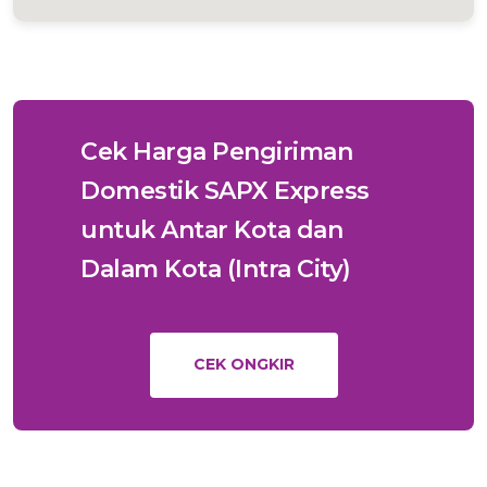
Kota Palembang, Sumatera Selatan 30131
Selengkapnya
Prabumulih
Cek Harga Pengiriman
Jl. Jenderal Sudirman No. 23, Kel. Prabumulih, Kec. Prabumulih
Barat, Kota Prabumulih, Sumatera Selatan 31123
Domestik SAPX Express
Selengkapnya
untuk Antar Kota dan
Dalam Kota (Intra City)
CEK ONGKIR