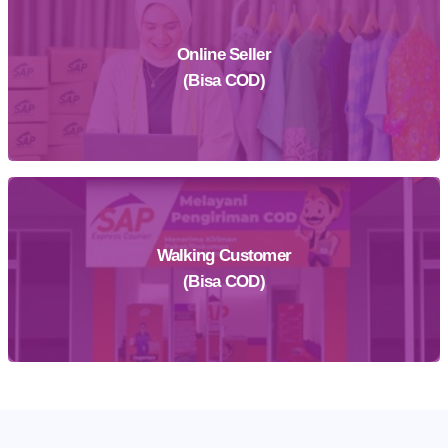
Online Seller
Daftar Sekarang
(Bisa COD)
Walking Customer
Daftar Sekarang
(Bisa COD)