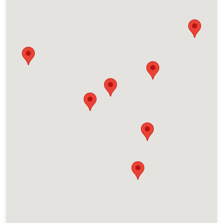
Selengkapnya
Muara Dua
Jl. Muara Dua - Liwa, Kel. Bumi Agung, Kec. Muaradua, Kab.
Ogan Komering Ulu Selatan, Sumatera Selatan 32211
Selengkapnya
Muara Enim
Jl. Lintas Palembang, Kel. Muara Enim, Kec. Muara Enim, Kab.
Muara Enim, Sumatera Selatan 31312
Selengkapnya
Palembang
Jl Tanjung Aur No. 04 Rt. 05, Kel. Bukit Baru, Kec. Ilir Barat 1,