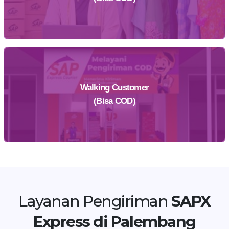
Walking Customer
Daftar Sekarang
(Bisa COD)
Temukan Agen Terdekat
Layanan Pengiriman
SAPX
Express di Palembang