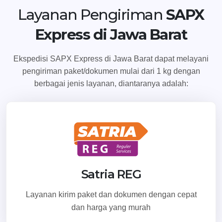
Temukan Agen Terdekat
Layanan Pengiriman
SAPX
Indramayu
Jl. Raya Puntang Losarang, RT. 03 RW. 01, Desa Jumbleng,
Express di Jawa Barat
Kec. Losarang, Kab. Indramayu, Jawa Barat 45253
Selengkapnya
Ekspedisi SAPX Express di Jawa Barat dapat melayani
pengiriman paket/dokumen mulai dari 1 kg dengan
berbagai jenis layanan, diantaranya adalah:
Karawang
Jl. Lingkar Tanjung Pura, Kel. Kondangjaya, Kec. Karawang
Barat, Kab. Karawang, Jawa Barat 41316
Selengkapnya
Kuningan
Satria REG
Jl. Siliwangi No. 291, Kel. Cijoho, Kec. Kuningan, Kab.
Kuningan, Jawa Barat 45513
Layanan kirim paket dan dokumen dengan cepat
dan harga yang murah
Selengkapnya