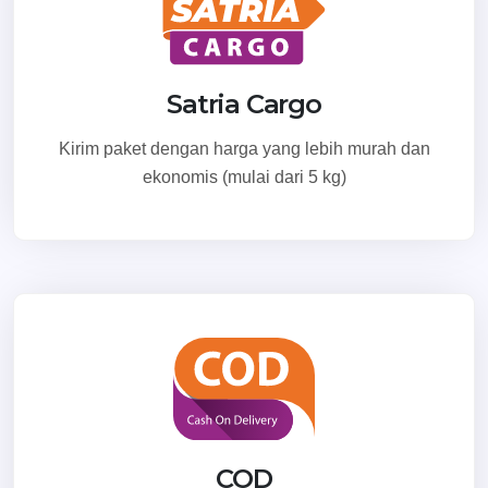
Subang
Jl. Sembung Pagaden, Kel. Gunung Sari, Kec. Pagaden, Kab.
Satria Cargo
Subang, Jawa Barat 51251
Kirim paket dengan harga yang lebih murah dan
Selengkapnya
ekonomis (mulai dari 5 kg)
Sukabumi
Jl Raya Baros No 256 Rt.03 Rw. 01 Kelurahan / Kecamatan
Baros Kota Sukabumi - Jawa Barat 43161
Selengkapnya
Sukasari
Jl Encep Kartawiriya No 15 RT.2 / RW.12, Kel Citeureup, Kec.
Cimahi Utara, Kota Cimahi, Jawa Barat 40512
COD