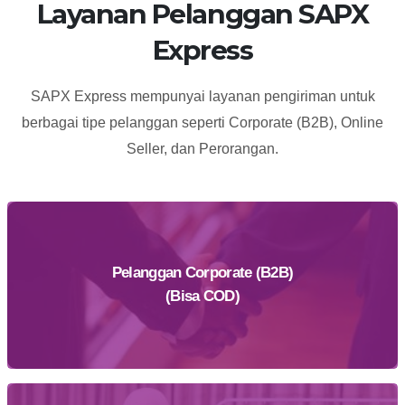
Layanan Pelanggan SAPX
Jl. Bojong Koneng No. 21, RT.1/RW.1, Kel. Telagamurni, Kec.
Express
Cikarang Barat, Kab. Bekasi, Jawa Barat 17530
Selengkapnya
SAPX Express mempunyai layanan pengiriman untuk
berbagai tipe pelanggan seperti Corporate (B2B), Online
Cileungsi
Seller, dan Perorangan.
Jl. Alternatif Cibubur No. 71, Kel. Cileungsi, Kec. Cileungsi, Kab.
Bogor, Jawa Barat 16820
Selengkapnya
Pelanggan Corporate (B2B)
Cililin
(Bisa COD)
JL. Saarmutiara no 17 Rt 003 Rw 007, Kel. Karangtanjung, Kec.
Cililin, Kab. Bandung Barat, Jawa Barat 40562
Selengkapnya