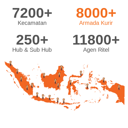
Jl. Martadinata No. 120, Kel. Maleber, Kec. Ciamis, Kab.
7200+
8000+
Ciamis, Jawa Barat 46214
Selengkapnya
Kecamatan
Armada Kurir
250+
11800+
Cianjur
Jl. KH. Abdullah Bin Nuh No. 64, Desa Nagrak, Kec. Cianjur,
Hub & Sub Hub
Agen Ritel
Kab. Cianjur, Jawa Barat 43215
Selengkapnya
Cibinong
Jl. Pangrango No. 07, Kel. Sukahati, Kec. Cibinong, Kabupaten
Bogor, Jawa Barat 16913
Selengkapnya
Cikarang