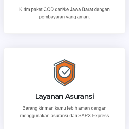
Selengkapnya
Kirim paket COD dari/ke Jawa Barat dengan
pembayaran yang aman.
Sumedang
Jl. Pangeran Kornel No. 199, Kel. Kota Kulon, Kec. Sumedang
Selatan, Kab. Sumedang, Jawa barat 45311
Selengkapnya
Tasikmalaya
Jl. KHZ. Mustafa Ruko Permata No. 26 Kel. Tugujaya, Kec.
Cihideung, Kota Tasikmalaya, Prov. Jawa Barat 46122
Selengkapnya
Layanan Asuransi
Barang kiriman kamu lebih aman dengan
menggunakan asuransi dari SAPX Express