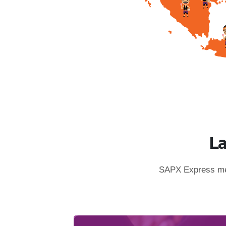
L
SAPX Express mem