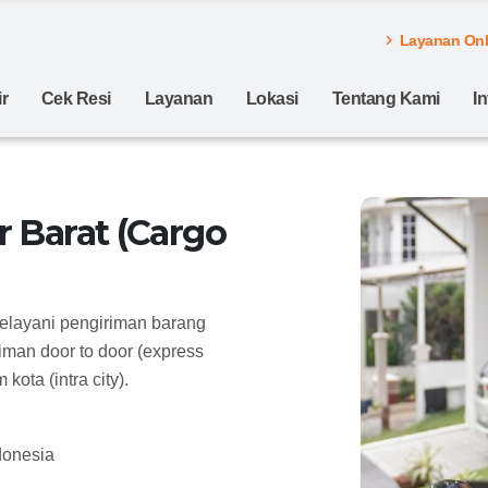
Layanan Onli
r
Cek Resi
Layanan
Lokasi
Tentang Kami
I
 Barat (Cargo
elayani pengiriman barang
man door to door (express
ota (intra city).
donesia