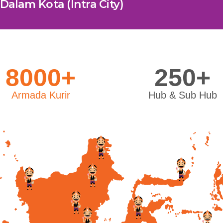
Dalam Kota (Intra City)
8000+
250+
Armada Kurir
Hub & Sub Hub