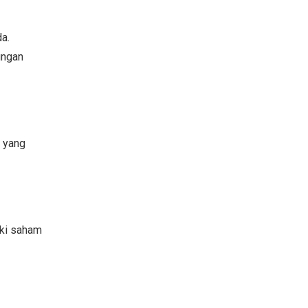
a.
ungan
n yang
iki saham