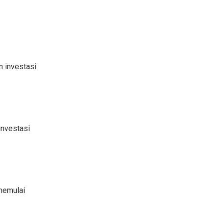
 investasi
investasi
 memulai