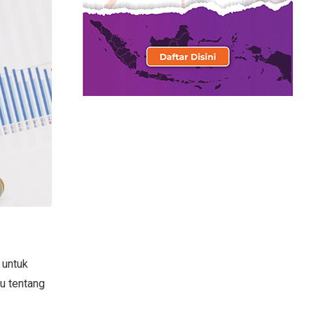
 untuk
u tentang