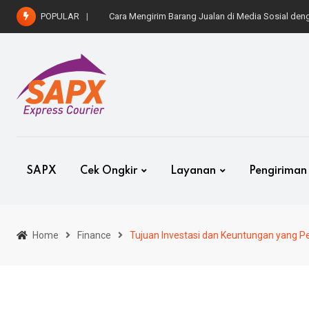
Skip
POPULAR
Cara Kirim Mobil ke Luar Kota dengan Aman dan 
to
content
SAPX
Cek Ongkir
Layanan
Pengiriman
Home
Finance
Tujuan Investasi dan Keuntungan yang Pe