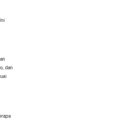
Ini
san
o, dan
suai
berapa