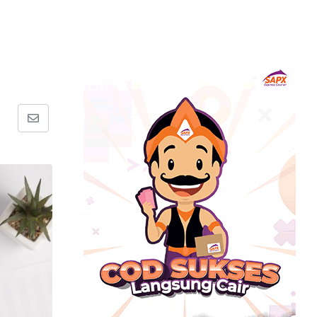
Share
via
Email