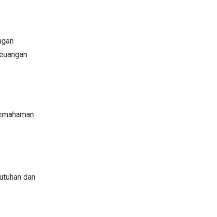
ngan
keuangan
 pemahaman
butuhan dan