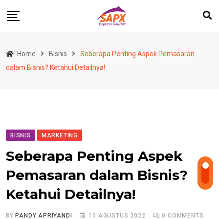
Skip
to
content
Home
Bisnis
Seberapa Penting Aspek Pemasaran
dalam Bisnis? Ketahui Detailnya!
BISNIS
MARKETING
Seberapa Penting Aspek
Pemasaran dalam Bisnis?
Ketahui Detailnya!
BY
PANDY APRIYANDI
10 AGUSTUS 2022
0
COMMENTS