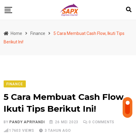
Skip
to
content
Home
Finance
5 Cara Membuat Cash Flow, Ikuti Tips
Berikut Ini!
FINANCE
5 Cara Membuat Cash Flow,
Ikuti Tips Berikut Ini!
BY
PANDY APRIYANDI
26 MEI 2023
0
COMMENTS
17603
VIEWS
3 TAHUN AGO