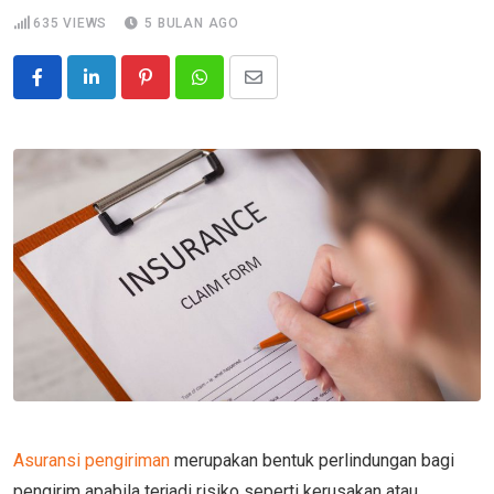
635
VIEWS
5 BULAN AGO
Pinterest
Whatsapp
Share
via
Email
Asuransi pengiriman
merupakan bentuk perlindungan bagi
pengirim apabila terjadi risiko seperti kerusakan atau