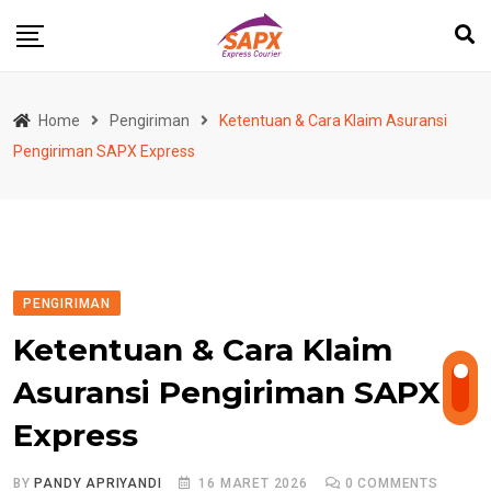
Skip
to
content
Home
Pengiriman
Ketentuan & Cara Klaim Asuransi
Pengiriman SAPX Express
PENGIRIMAN
Ketentuan & Cara Klaim
Asuransi Pengiriman SAPX
Express
BY
PANDY APRIYANDI
16 MARET 2026
0
COMMENTS