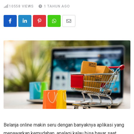
10558
VIEWS
1 TAHUN AGO
Pinterest
Whatsapp
Share
via
Email
Belanja online makin seru dengan banyaknya aplikasi yang
menawarkan kemudahan, apalagi kalau bisa bayar saat