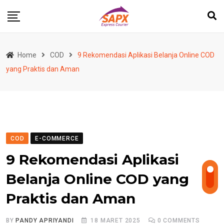
Skip
to
content
Home
COD
9 Rekomendasi Aplikasi Belanja Online COD
yang Praktis dan Aman
COD
E-COMMERCE
9 Rekomendasi Aplikasi
Belanja Online COD yang
Praktis dan Aman
BY
PANDY APRIYANDI
18 MARET 2025
0
COMMENTS