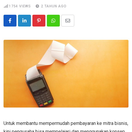
1754
VIEWS
2 TAHUN AGO
Pinterest
Whatsapp
Share
via
Email
Untuk membantu mempermudah pembayaran ke mitra bisnis,
kini pengusaha bisa mempelajari dan menggunakan konsep