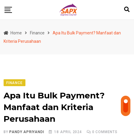
Skip
to
content
Home
Finance
Apa Itu Bulk Payment? Manfaat dan
Kriteria Perusahaan
FINANCE
Apa Itu Bulk Payment?
Manfaat dan Kriteria
Perusahaan
BY
PANDY APRIYANDI
18 APRIL 2024
0
COMMENTS