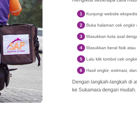
Kunjungi website ekspedi
Buka halaman cek ongkir d
Masukkan kota asal denga
Masukkan berat fisik atau
Lalu klik tombol cek ongki
Hasil ongkir, estimasi, d
Dengan langkah-langkah di ata
ke Sukamara dengan mudah.