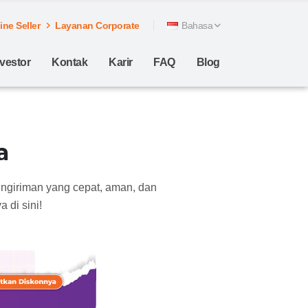
ne Seller
Layanan Corporate
Bahasa
nvestor
Kontak
Karir
FAQ
Blog
a
engiriman yang cepat, aman, dan
 di sini!