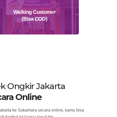
Walking Customer
(Bisa COD)
Temukan Agen Terdekat
k Ongkir Jakarta
ara Online
akarta ke Sukamara secara online, kamu bisa
h berikut ini hanya lewat hp: