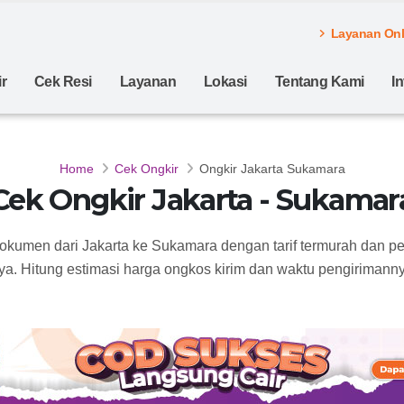
Layanan Onli
r
Cek Resi
Layanan
Lokasi
Tentang Kami
I
Home
Cek Ongkir
Ongkir Jakarta Sukamara
Cek Ongkir Jakarta - Sukamar
dokumen dari Jakarta ke Sukamara dengan tarif termurah dan p
ya. Hitung estimasi harga ongkos kirim dan waktu pengirimannya