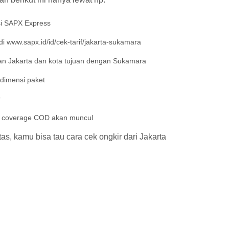
si SAPX Express
i www.sapx.id/id/cek-tarif/jakarta-sukamara
n Jakarta dan kota tujuan dengan Sukamara
 dimensi paket
r
an coverage COD akan muncul
s, kamu bisa tau cara cek ongkir dari Jakarta