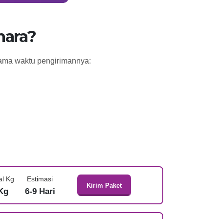
mara?
 lama waktu pengirimannya:
al Kg
Estimasi
Kirim Paket
Kg
6-9 Hari