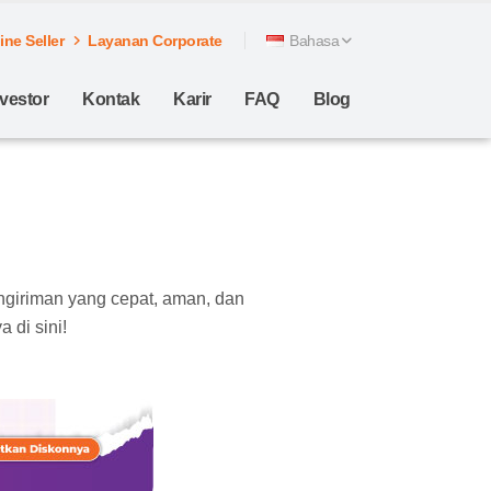
ne Seller
Layanan Corporate
Bahasa
nvestor
Kontak
Karir
FAQ
Blog
u
ngiriman yang cepat, aman, dan
 di sini!