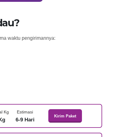
dau?
lama waktu pengirimannya:
al Kg
Estimasi
Kirim Paket
Kg
6-9 Hari