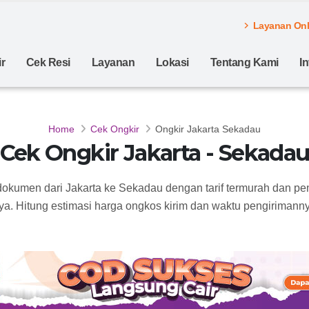
Layanan Onli
r
Cek Resi
Layanan
Lokasi
Tentang Kami
I
Home
Cek Ongkir
Ongkir Jakarta Sekadau
Cek Ongkir Jakarta - Sekada
 dokumen dari Jakarta ke Sekadau dengan tarif termurah dan pe
ya. Hitung estimasi harga ongkos kirim dan waktu pengirimannya