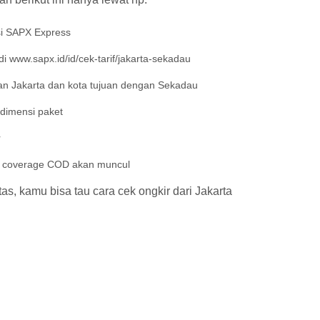
si SAPX Express
 www.sapx.id/id/cek-tarif/jakarta-sekadau
n Jakarta dan kota tujuan dengan Sekadau
 dimensi paket
r
an coverage COD akan muncul
s, kamu bisa tau cara cek ongkir dari Jakarta