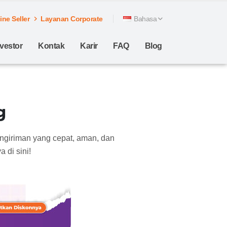
ne Seller
Layanan Corporate
Bahasa
nvestor
Kontak
Karir
FAQ
Blog
g
engiriman yang cepat, aman, dan
 di sini!