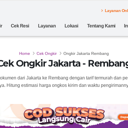
Layanan Onli
r
Cek Resi
Layanan
Lokasi
Tentang Kami
I
Home
Cek Ongkir
Ongkir Jakarta Rembang
Cek Ongkir Jakarta - Remban
dokumen dari Jakarta ke Rembang dengan tarif termurah dan p
ya. Hitung estimasi harga ongkos kirim dan waktu pengirimannya