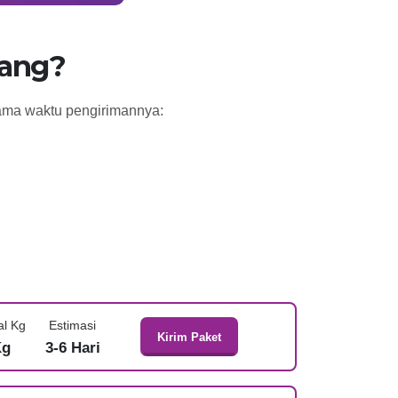
bang?
lama waktu pengirimannya:
al Kg
Estimasi
Kirim Paket
Kg
3-6 Hari