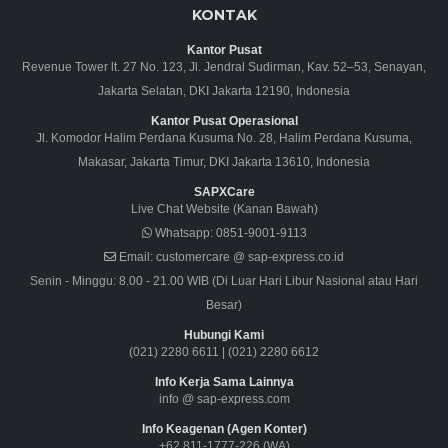
KONTAK
Kantor Pusat
Revenue Tower lt. 27 No. 123, Jl. Jendral Sudirman, Kav. 52–53, Senayan,
Jakarta Selatan, DKI Jakarta 12190, Indonesia
Kantor Pusat Operasional
Jl. Komodor Halim Perdana Kusuma No. 28, Halim Perdana Kusuma,
Makasar, Jakarta Timur, DKI Jakarta 13610, Indonesia
SAPXCare
Live Chat Website (Kanan Bawah)
Whatsapp:
0851-9001-9113
Email:
customercare @ sap-express.co.id
Senin - Minggu: 8.00 - 21.00 WIB (Di Luar Hari Libur Nasional atau Hari
Besar)
Hubungi Kami
(021) 2280 6611
|
(021) 2280 6612
Info Kerja Sama Lainnya
info @ sap-express.com
Info Keagenan (Agen Konter)
+62 811-1777-226 (WA)