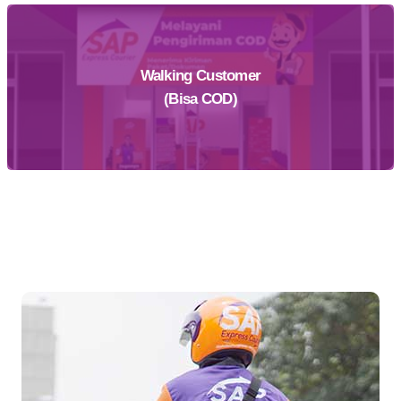
Walking Customer
Daftar Sekarang
(Bisa COD)
Temukan Agen Terdekat