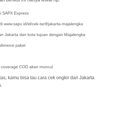
si SAPX Express
 www.sapx.id/id/cek-tarif/jakarta-majalengka
n Jakarta dan kota tujuan dengan Majalengka
 dimensi paket
r
an coverage COD akan muncul
s, kamu bisa tau cara cek ongkir dari Jakarta
.