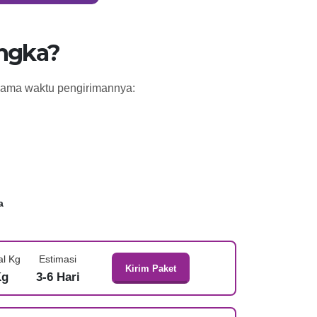
engka?
 lama waktu pengirimannya:
a
al Kg
Estimasi
Kirim Paket
Kg
3-6 Hari