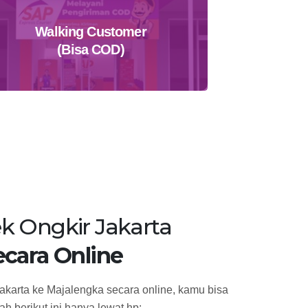
Walking Customer
(Bisa COD)
Temukan Agen Terdekat
k Ongkir Jakarta
ecara Online
akarta ke Majalengka secara online, kamu bisa
h berikut ini hanya lewat hp: