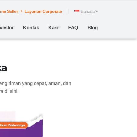
ne Seller
Layanan Corporate
Bahasa
nvestor
Kontak
Karir
FAQ
Blog
ka
pengiriman yang cepat, aman, dan
 di sini!