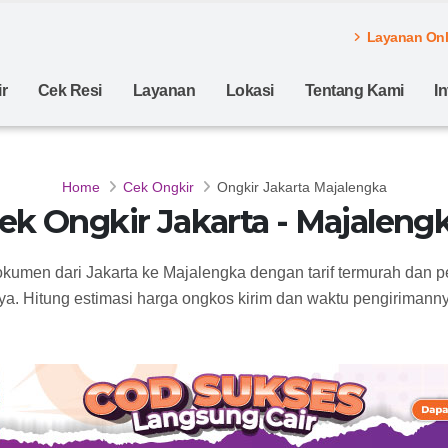
Layanan Onli
r
Cek Resi
Layanan
Lokasi
Tentang Kami
I
Home
Cek Ongkir
Ongkir Jakarta Majalengka
ek Ongkir Jakarta - Majaleng
okumen dari Jakarta ke Majalengka dengan tarif termurah dan 
ya. Hitung estimasi harga ongkos kirim dan waktu pengirimannya