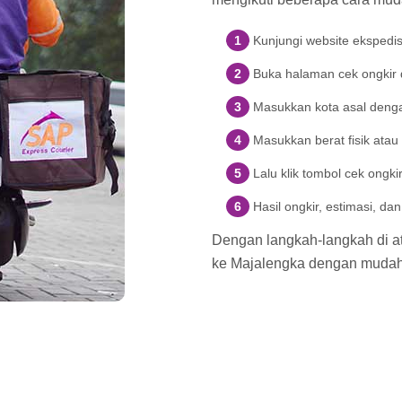
Kunjungi website ekspedi
Buka halaman cek ongkir di
Masukkan kota asal denga
Masukkan berat fisik atau
Lalu klik tombol cek ongki
Hasil ongkir, estimasi, d
Dengan langkah-langkah di ata
ke Majalengka dengan mudah