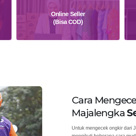
Online Seller
(Bisa COD)
Daftar Sekarang
Cara Mengece
Majalengka
S
Untuk mengecek ongkir dari J
mengikuti beberapa cara muda